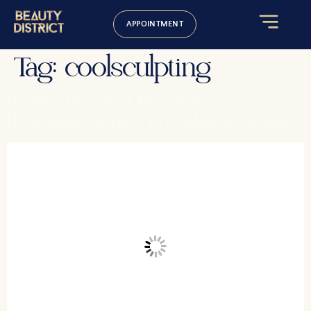
APPOINTMENT
Tag:
coolsculpting
Beauty District Clinic: Klinik
kecantikan nomor 1 di Jakarta Selatan.