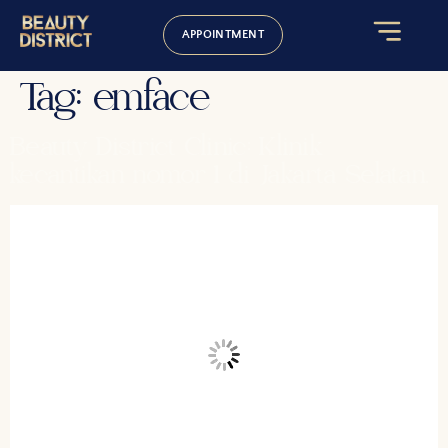
APPOINTMENT
Tag:
emface
Beauty District Clinic: Klinik
kecantikan nomor 1 di Jakarta Selatan.